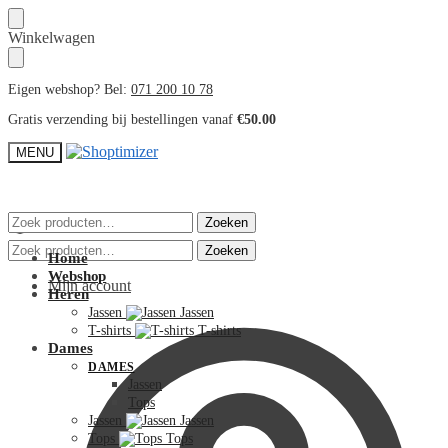
Skip
Skip
Winkelwagen
to
to
navigation
content
Eigen webshop? Bel:
071 200 10 78
Gratis verzending bij bestellingen vanaf
€
50.00
MENU
Zoeken
Zoeken
naar:
Zoeken
Zoeken
Home
naar:
Webshop
Mijn account
Heren
Jassen
Jassen
T-shirts
T-shirts
Dames
DAMES
Jassen
Tops
Jassen
Jassen
Tops
Tops