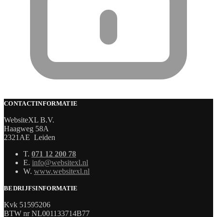
CONTACTINFORMATIE
WebsiteXL B.V.
Haagweg 58A
2321AE Leiden
T.
071 12 200 78
E.
info@websitexl.nl
W.
www.websitexl.nl
BEDRIJFSINFORMATIE
Kvk 51595206
BTW nr NL001133714B77