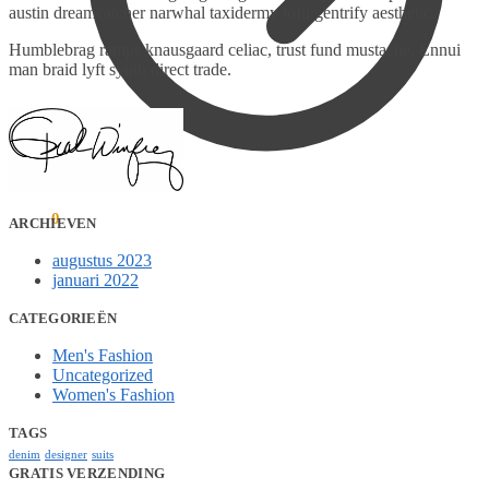
austin dreamcatcher narwhal taxidermy tofu gentrify aesthetic.
Humblebrag ramps knausgaard celiac, trust fund mustache. Ennui
man braid lyft synth direct trade.
€
0,00
0
ARCHIEVEN
augustus 2023
januari 2022
CATEGORIEËN
Men's Fashion
Uncategorized
Women's Fashion
TAGS
denim
designer
suits
GRATIS VERZENDING