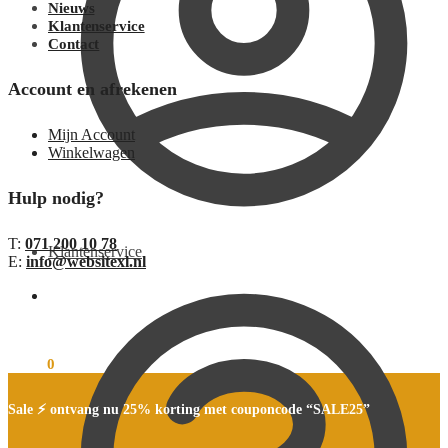
Nieuws
Klantenservice
Contact
Account en afrekenen
Mijn Account
Winkelwagen
Hulp nodig?
T:
071 200 10 78
Klantenservice
E:
info@websitexl.nl
€
0,00
0
Sale ⚡ ontvang nu 25% korting met couponcode “SALE25”